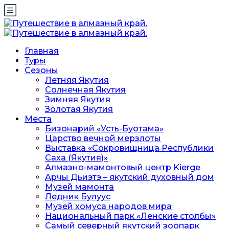
Главная
Туры
Сезоны
Летняя Якутия
Солнечная Якутия
Зимняя Якутия
Золотая Якутия
Места
Бизонарий «Усть-Буотама»
Царство вечной мерзлоты
Выставка «Сокровищница Республики
Саха (Якутия)»
Алмазно-мамонтовый центр Kierge
Арчы Дьиэтэ – якутский духовный дом
Музей мамонта
Ледник Булуус
Музей хомуса народов мира
Национальный парк «Ленские столбы»
Самый северный якутский зоопарк