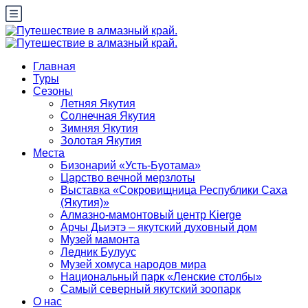
Главная
Туры
Сезоны
Летняя Якутия
Солнечная Якутия
Зимняя Якутия
Золотая Якутия
Места
Бизонарий «Усть-Буотама»
Царство вечной мерзлоты
Выставка «Сокровищница Республики Саха
(Якутия)»
Алмазно-мамонтовый центр Kierge
Арчы Дьиэтэ – якутский духовный дом
Музей мамонта
Ледник Булуус
Музей хомуса народов мира
Национальный парк «Ленские столбы»
Самый северный якутский зоопарк
О нас