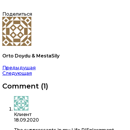
Поделиться
Orto Doydu & MestaSily
Навигация
Предыдущая
Следующая
по
записям
Comment (1)
Клиент
18.09.2020