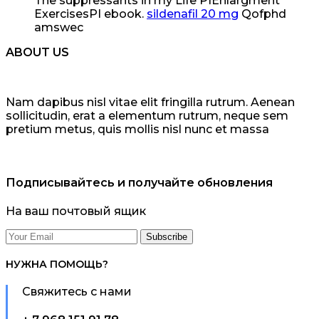
The suppressants in my Life РІEnlargment
ExercisesРІ ebook.
sildenafil 20 mg
Qofphd
amswec
ABOUT US
Nam dapibus nisl vitae elit fringilla rutrum. Aenean
sollicitudin, erat a elementum rutrum, neque sem
pretium metus, quis mollis nisl nunc et massa
Подписывайтесь и получайте обновления
На ваш почтовый ящик
НУЖНА ПОМОЩЬ?
Свяжитесь с нами