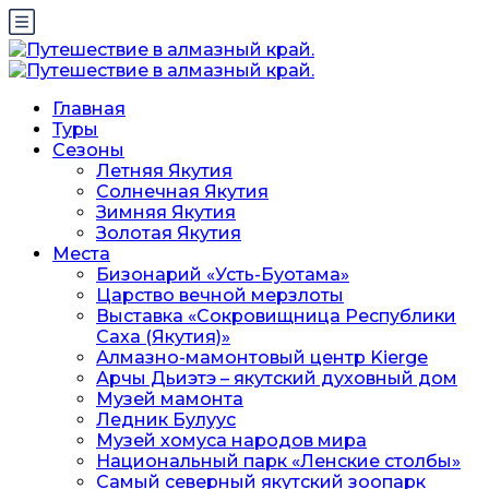
Главная
Туры
Сезоны
Летняя Якутия
Солнечная Якутия
Зимняя Якутия
Золотая Якутия
Места
Бизонарий «Усть-Буотама»
Царство вечной мерзлоты
Выставка «Сокровищница Республики
Саха (Якутия)»
Алмазно-мамонтовый центр Kierge
Арчы Дьиэтэ – якутский духовный дом
Музей мамонта
Ледник Булуус
Музей хомуса народов мира
Национальный парк «Ленские столбы»
Самый северный якутский зоопарк