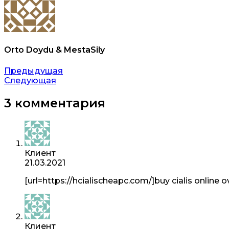
Orto Doydu & MestaSily
Навигация
Предыдущая
Следующая
по
записям
3 комментария
Клиент
21.03.2021
[url=https://hcialischeapc.com/]buy cialis online o
Клиент