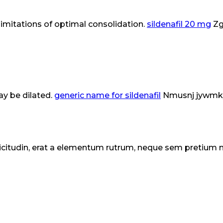
limitations of optimal consolidation.
sildenafil 20 mg
Zg
may be dilated.
generic name for sildenafil
Nmusnj jywmk
ollicitudin, erat a elementum rutrum, neque sem pretium 