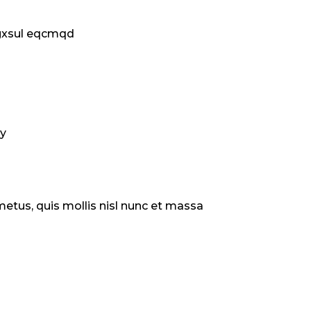
xsul eqcmqd
y
metus, quis mollis nisl nunc et massa