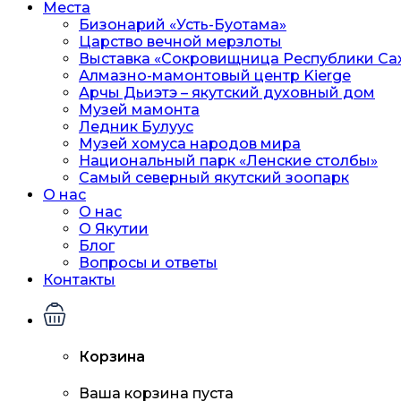
Места
Бизонарий «Усть-Буотама»
Царство вечной мерзлоты
Выставка «Сокровищница Республики Сах
Алмазно-мамонтовый центр Kierge
Арчы Дьиэтэ – якутский духовный дом
Музей мамонта
Ледник Булуус
Музей хомуса народов мира
Национальный парк «Ленские столбы»
Самый северный якутский зоопарк
О нас
О нас
О Якутии
Блог
Вопросы и ответы
Контакты
Корзина
Ваша корзина пуста