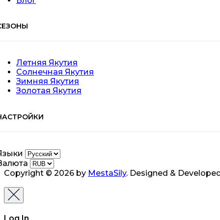
Блог
СЕЗОНЫ
Летняя Якутия
Солнечная Якутия
Зимняя Якутия
Золотая Якутия
НАСТРОЙКИ
Языки
Валюта
Copyright © 2026 by
MestaSily
. Designed & Develope
Log In