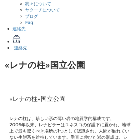
我々について
ヤクーチについて
ブログ
Faq
連絡先
連絡先
«レナの柱»国立公園
«レナの柱»国立公園
レナの柱は、珍しい形の薄い岩の地質学的構成です。
2006年以来、レナピラーはユネスコの保護下に置かれ、地球
上で最も驚くべき場所の1つとして認識され、人間が触れてい
ない生態系を維持しています。
垂直に伸びた岩の形成は、シ