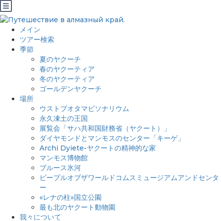
メイン
ツアー検索
季節
夏のヤクーチ
春のヤクーティア
冬のヤクーティア
ゴールデンヤクーチ
場所
ウストブオタマビソナリウム
永久凍土の王国
展覧会「サハ共和国財務省（ヤクート）」
ダイヤモンドとマンモスのセンター「キーゲ」
Archi Dyiete-ヤクートの精神的な家
マンモス博物館
ブルース氷河
ピープルオブザワールドコムスミュージアムアンドセンタ
ー
«レナの柱»国立公園
最も北のヤクート動物園
我々について