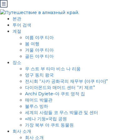
본관
투어 검색
계절
여름 야쿠 티아
봄 여행
겨울 야쿠 티아
골든 야쿠 티아
장소
우 스트 부 타마 비소 나 리움
영구 동치 왕국
전시회 “사카 공화국의 재무부 (야쿠 티아)”
다이아몬드와 매머드 센터 “키 제르”
Archi Dyiete-야 쿠트 영적 집
매머드 박물관
불루스 빙하
세계의 사람들 코 무스 박물관 및 센터
«레나 기둥»국립 공원
가장 북부 야 쿠트 동물원
회사 소개
회사 소개