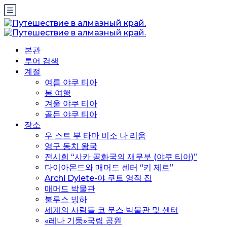
본관
투어 검색
계절
여름 야쿠 티아
봄 여행
겨울 야쿠 티아
골든 야쿠 티아
장소
우 스트 부 타마 비소 나 리움
영구 동치 왕국
전시회 “사카 공화국의 재무부 (야쿠 티아)”
다이아몬드와 매머드 센터 “키 제르”
Archi Dyiete-야 쿠트 영적 집
매머드 박물관
불루스 빙하
세계의 사람들 코 무스 박물관 및 센터
«레나 기둥»국립 공원