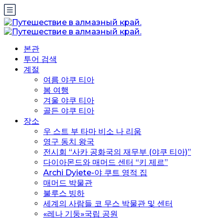
본관
투어 검색
계절
여름 야쿠 티아
봄 여행
겨울 야쿠 티아
골든 야쿠 티아
장소
우 스트 부 타마 비소 나 리움
영구 동치 왕국
전시회 “사카 공화국의 재무부 (야쿠 티아)”
다이아몬드와 매머드 센터 “키 제르”
Archi Dyiete-야 쿠트 영적 집
매머드 박물관
불루스 빙하
세계의 사람들 코 무스 박물관 및 센터
«레나 기둥»국립 공원