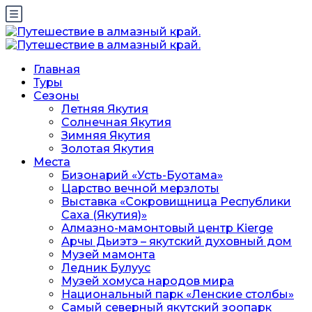
Главная
Туры
Сезоны
Летняя Якутия
Солнечная Якутия
Зимняя Якутия
Золотая Якутия
Места
Бизонарий «Усть-Буотама»
Царство вечной мерзлоты
Выставка «Сокровищница Республики
Саха (Якутия)»
Алмазно-мамонтовый центр Kierge
Арчы Дьиэтэ – якутский духовный дом
Музей мамонта
Ледник Булуус
Музей хомуса народов мира
Национальный парк «Ленские столбы»
Самый северный якутский зоопарк