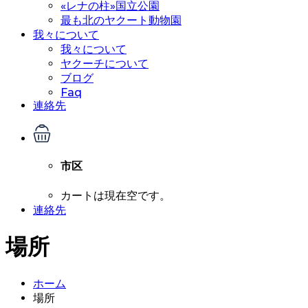
«レナの柱»国立公園
最も北のヤクート動物園
我々について
我々について
ヤクーチについて
ブログ
Faq
連絡先
市区
カートは現在空です。
連絡先
場所
ホーム
場所