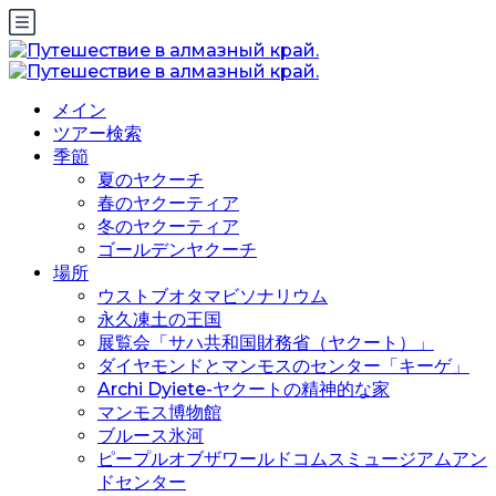
メイン
ツアー検索
季節
夏のヤクーチ
春のヤクーティア
冬のヤクーティア
ゴールデンヤクーチ
場所
ウストブオタマビソナリウム
永久凍土の王国
展覧会「サハ共和国財務省（ヤクート）」
ダイヤモンドとマンモスのセンター「キーゲ」
Archi Dyiete-ヤクートの精神的な家
マンモス博物館
ブルース氷河
ピープルオブザワールドコムスミュージアムアン
ドセンター