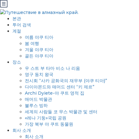
본관
투어 검색
계절
여름 야쿠 티아
봄 여행
겨울 야쿠 티아
골든 야쿠 티아
장소
우 스트 부 타마 비소 나 리움
영구 동치 왕국
전시회 “사카 공화국의 재무부 (야쿠 티아)”
다이아몬드와 매머드 센터 “키 제르”
Archi Dyiete-야 쿠트 영적 집
매머드 박물관
불루스 빙하
세계의 사람들 코 무스 박물관 및 센터
«레나 기둥»국립 공원
가장 북부 야 쿠트 동물원
회사 소개
회사 소개