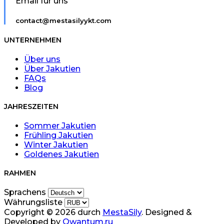
Email für uns
contact@mestasilyykt.com
UNTERNEHMEN
Über uns
Über Jakutien
FAQs
Blog
JAHRESZEITEN
Sommer Jakutien
Frühling Jakutien
Winter Jakutien
Goldenes Jakutien
RAHMEN
Sprachens
Währungsliste
Copyright © 2026 durch
MestaSily
. Designed &
Developed by
Qwantum.ru