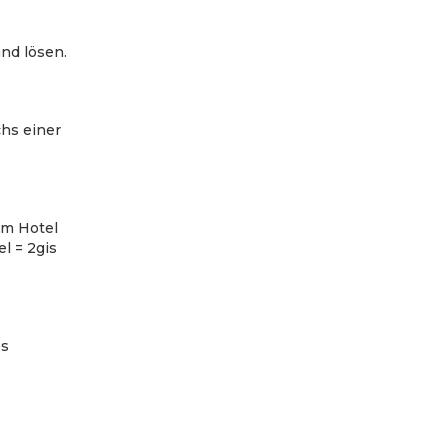
nd lösen.
hs einer
um Hotel
l = 2gis
es