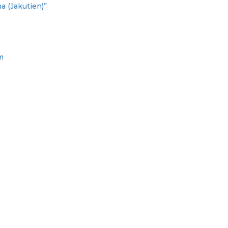
 (Jakutien)”
m