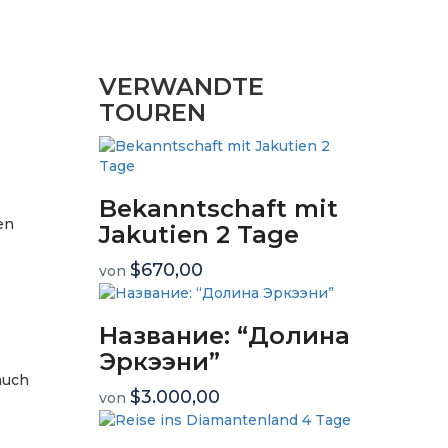
VERWANDTE
TOUREN
Bekanntschaft mit
en
Jakutien 2 Tage
$670,00
von
Название: “Долина
Эркээни”
auch
$3.000,00
von