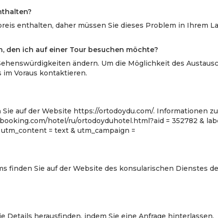
nthalten?
preis enthalten, daher müssen Sie dieses Problem in Ihrem La
n, den ich auf einer Tour besuchen möchte?
 Sehenswürdigkeiten ändern. Um die Möglichkeit des Austausc
s im Voraus kontaktieren.
Sie auf der Website https://ortodoydu.com/. Informationen z
booking.com/hotel/ru/ortodoyduhotel.html?aid = 352782 & labe
 utm_content = text & utm_campaign =
s finden Sie auf der Website des konsularischen Dienstes d
die Details herausfinden, indem Sie eine Anfrage hinterlassen.