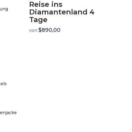
Reise ins
gung
Diamantenland 4
Tage
$890,00
von
els
nenjacke