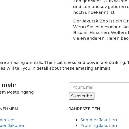
Zoo gebracht. 2016 wurde 
und Lomonosov geboren un
noch unbekannt ist.
Der Jakutsk-Zoo ist ein Or
Wenn Sie es besuchen, kö
Bisons, Hirschen, Wölfen,
vielen anderen Tieren be
n are amazing animals. Their calmness and power are striking. 
es will tell you in detail about these amazing animals.
d mehr
rem Posteingang
NEHMEN
JAHRESZEITEN
ber uns
Sommer Jakutien
ber Jakutien
Frühling Jakutien