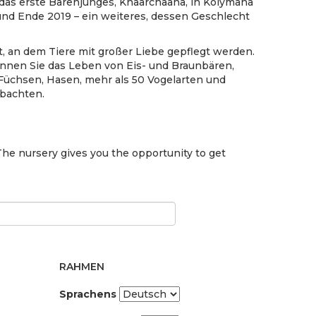
das erste Bärenjunges, Khaarchaana, in Kolymana
d Ende 2019 – ein weiteres, dessen Geschlecht
t, an dem Tiere mit großer Liebe gepflegt werden.
nnen Sie das Leben von Eis- und Braunbären,
 Füchsen, Hasen, mehr als 50 Vogelarten und
obachten.
The nursery gives you the opportunity to get
RAHMEN
Sprachens