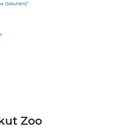
 (Jakutien)”
m
akut Zoo