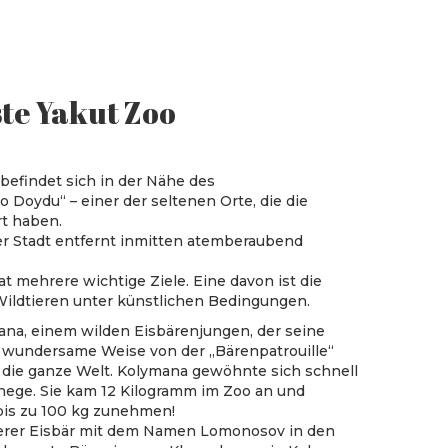
te Yakut Zoo
befindet sich in der Nähe des
 Doydu“ – einer der seltenen Orte, die die
t haben.
er Stadt entfernt inmitten atemberaubend
t mehrere wichtige Ziele. Eine davon ist die
ildtieren unter künstlichen Bedingungen.
na, einem wilden Eisbärenjungen, der seine
f wundersame Weise von der „Bärenpatrouille“
 die ganze Welt. Kolymana gewöhnte sich schnell
hege. Sie kam 12 Kilogramm im Zoo an und
bis zu 100 kg zunehmen!
erer Eisbär mit dem Namen Lomonosov in den