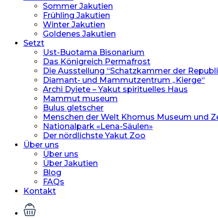
Sommer Jakutien
Frühling Jakutien
Winter Jakutien
Goldenes Jakutien
Setzt
Ust-Buotama Bisonarium
Das Königreich Permafrost
Die Ausstellung “Schatzkammer der Republik
Diamant- und Mammutzentrum „Kierge“
Archi Dyiete – Yakut spirituelles Haus
Mammut museum
Bulus gletscher
Menschen der Welt Khomus Museum und Z
Nationalpark «Lena-Säulen»
Der nördlichste Yakut Zoo
Über uns
Über uns
Über Jakutien
Blog
FAQs
Kontakt